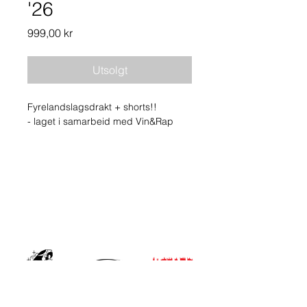
'26
Pris
999,00 kr
Utsolgt
Fyrelandslagsdrakt + shorts!!
- laget i samarbeid med Vin&Rap
• Shirt
• 160 gsm high quality recycled
polyester fabric
• 100% fyrings
• slightly boxy fit
• sublimation printed logo
• embroidered logo
• patch logo
• rubber logo
• saus