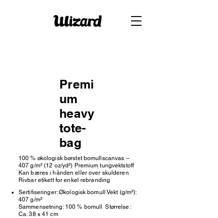
Premi
um
heavy
tote-
bag
100 % økologisk børstet bomullscanvas –
407 g/m² (12 oz/yd²) Premium tungvektstoff
Kan bæres i hånden eller over skulderen
Rivbar etikett for enkel rebranding
Sertifiseringer: Økologisk bomull Vekt (g/m²):
407 g/m²
Sammensetning: 100 % bomull Størrelse:
Ca. 38 x 41 cm